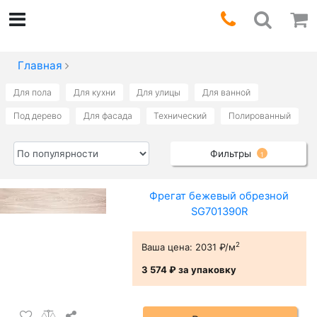
Главная
Для пола
Для кухни
Для улицы
Для ванной
Под дерево
Для фасада
Технический
Полированный
Фильтры
1
Фрегат бежевый обрезной
SG701390R
2
Ваша цена:
2031 ₽/м
3 574 ₽
за упаковку