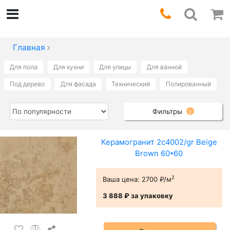
Главная
Для пола
Для кухни
Для улицы
Для ванной
Под дерево
Для фасада
Технический
Полированный
Фильтры
2
Керамогранит 2c4002/gr Beige
Brown 60*60
2
Ваша цена:
2700 ₽/м
3 888 ₽
за упаковку