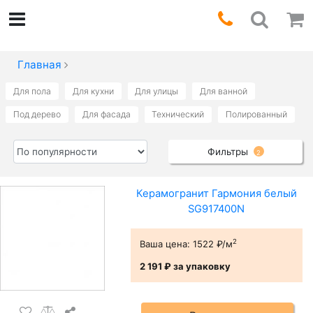
Главная
Для пола
Для кухни
Для улицы
Для ванной
Под дерево
Для фасада
Технический
Полированный
Фильтры
2
Керамогранит Гармония белый
SG917400N
2
Ваша цена:
1522 ₽/м
2 191 ₽
за упаковку